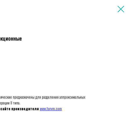
екционные
ические предназначены для разделения аппроксимальных
рации II типа.
 сайте производителя
www.torvm.com