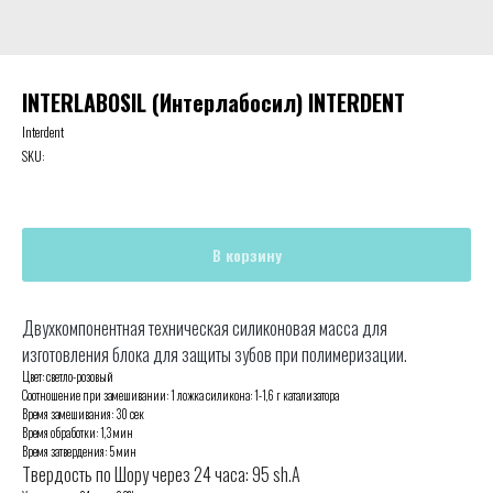
INTERLABOSIL (Интерлабосил) INTERDENT
Interdent
SKU:
В корзину
Двухкомпонентная техническая силиконовая масса для
изготовления блока для защиты зубов при полимеризации.
Цвет: светло-розовый
Соотношение при замешивании: 1 ложка силикона: 1-1,6 г катализатора
Время замешивания: 30 сек
Время обработки: 1,3 мин
Время затвердения: 5 мин
Твердость по Шору через 24 часа: 95 sh.A