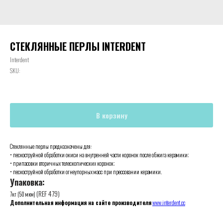
СТЕКЛЯННЫЕ ПЕРЛЫ INTERDENT
Interdent
SKU:
В корзину
Стеклянные перлы предназначены для:
• пескоструйной обработки окиси на внутренней части коронок после обжига керамики;
• припасовки вторичных телескопических коронок;
• пескоструйной обработки огнеупорных масс при прессовании керамики.
Упаковка:
(REF 479)
7кг (50 мкм)
Дополнительная информация на сайте производителя
www.interdent.cc