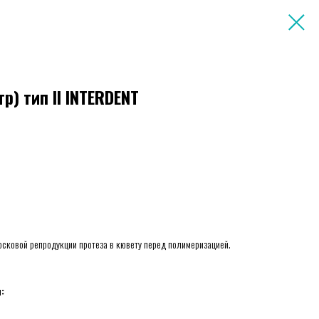
р) тип II INTERDENT
осковой репродукции протеза в кювету перед полимеризацией.
: