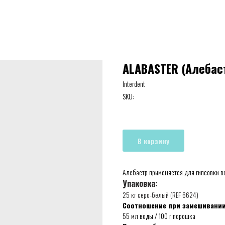
ALABASTER (Алебаст
Interdent
SKU:
В корзину
Алебастр применяется для гипсовки в
Упаковка:
25 кг серо-белый (REF 6624)
Соотношение при замешивании
55 мл воды / 100 г порошка