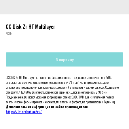
CC Disk Zr HT Multilayer
SKU:
В корзину
CC DISK Zr HT Multilayer выполнен из биосовместимого предварительно спеченного ZrO2.
Благодаря его исключительного пропускания света в 46% при 1 мм и прозрачности, диск
специально предназначен для эстетических решений в переднем и заднем секторах. Соответствует
стандарту EN ISO 6872 для стоматологической керамики. Диск имеет размеры Ø 98,5 мм.
Предназначен для использования во фрезерных станках CAD / CAM для изготовления полной
анатомической формы протезов и каркасов для спекания фарфора, не превышающих 3 единиц.
Дополнительная информация на сайте производителя
https://interdent.cc/ru/