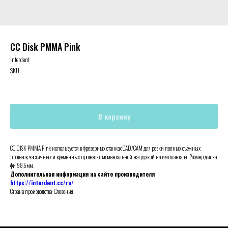
CC Disk PMMA Pink
Interdent
SKU:
В корзину
CC DISK PMMA Pink используется в фрезерных станках CAD/CAM для резки полных съемных
протезов, частичных и временных протезов с моментальной нагрузкой на имплантаты. Размер диска
фи 98,5 мм.
Дополнительная информация на сайте производителя
https://interdent.cc/ru/
Страна производства: Словения