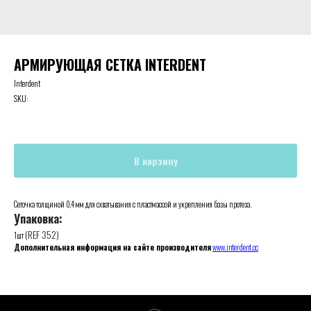
АРМИРУЮЩАЯ СЕТКА INTERDENT
Interdent
SKU:
В корзину
Сеточка толщиной 0,4 мм для схватывания с пластмассой и укрепления базы протеза.
Упаковка:
(REF 352)
1шт
Дополнительная информация на сайте производителя
www.interdent.cc