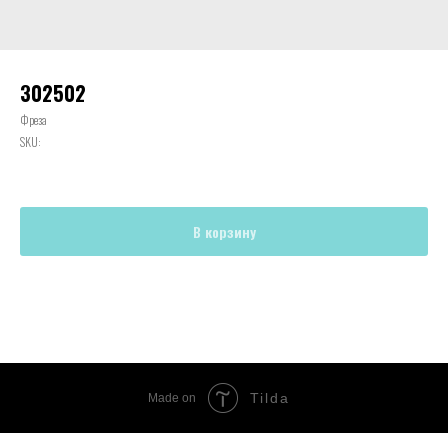
302502
Фреза
SKU:
В корзину
Tilda
Made on