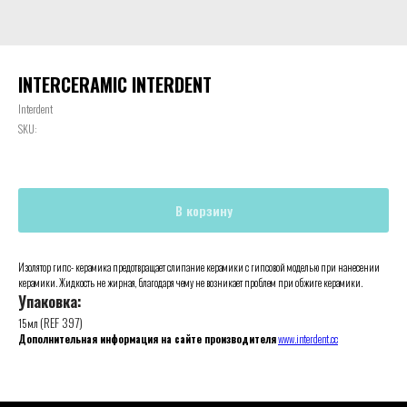
INTERCERAMIC INTERDENT
Interdent
SKU:
В корзину
Изолятор гипс- керамика предотвращает слипание керамики с гипсовой моделью при нанесении
керамики. Жидкость не жирная, благодаря чему не возникает проблем при обжиге керамики.
Упаковка:
(REF 397)
15 мл
Дополнительная информация на сайте производителя
www.interdent.cc