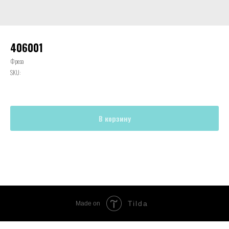
406001
Фреза
SKU:
В корзину
Tilda
Made on