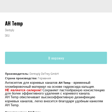
AH Temp
Dentsply
SKU:
В корзину
Производитель:
Dentsply DeTrey GmbH
Страна производства:
Германия
Антисептик для корневых каналов
- временный
AH Temp
пломбировочный материал на основе гидроксида кальция.
НЕ является силером!
Сохраняет пастообразную консистенцию
для более эффективного удаления с корневого канала.
AH Temp обеспечивает высокоэффективную дезинфекцию
корневых каналов, легко вносится благодаря удобным канюлям
AH Temp.