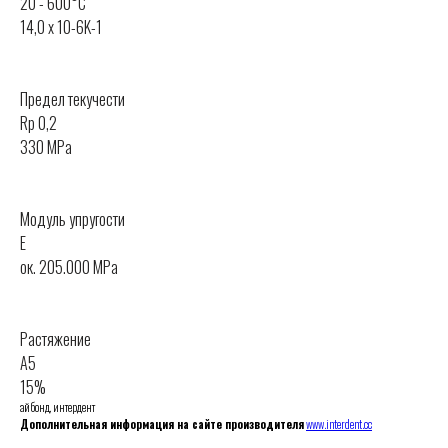
20 - 600°C
14,0 x 10-6K-1
Предел текучести
Rp 0,2
330 MPa
Модуль упругости
E
oк. 205.000 MPa
Растяжение
A5
15%
айбонд, интердент
Дополнительная информация на сайте производителя
www.interdent.cc