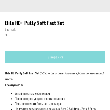
Elite HD+ Putty Soft Fast Set
Zhermack
SKU:
В корзину
Elite HD Putty Soft Fast Set
(2 x 250 мл банки (База + Катализатор), А-Силикон очень высокой
вязкости
Преимущества
Устойчивость к деформации
Превосходное упругое восстановление
Повышенная стабильность размеров
Надежная дезинфекция с помощью Zeta 7 Solution - Zeta 7 Spray