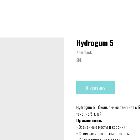
Hydrogum 5
Zhermack
SKU:
В корзину
Нydrogum 5 - беспыльный альгинат с 
течение 5 дней
Применение:
• Временные мосты и коронки
• Съемные и бюгельные протезы
• Диагностические модели