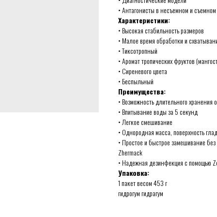
• Антагонисты в несъемном и съемном
Характеристики:
• Высокая стабильность размеров
• Малое время обработки и схватыван
• Тиксотропный
• Аромат тропических фруктов (мангос
• Сиреневого цвета
• Беспыльный
Преимущества:
• Возможность длительного хранения о
• Впитывание воды за 5 секунд
• Легкое смешивание
• Однородная масса, поверхность гла
• Простое и быстрое замешивание без 
Zhermack
• Надежная дезинфекция с помощью Zeta
Упаковка:
1 пакет весом 453 г
гидрогум гидрагум