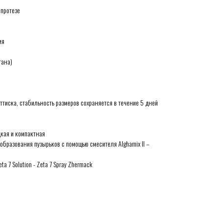
 протезе
ия
тана)
ттиска, стабильность размеров сохраняется в течение 5 дней
дкая и компактная
образования пузырьков с помощью смесителя Alghamix II –
 7 Solution - Zeta 7 Spray Zhermack