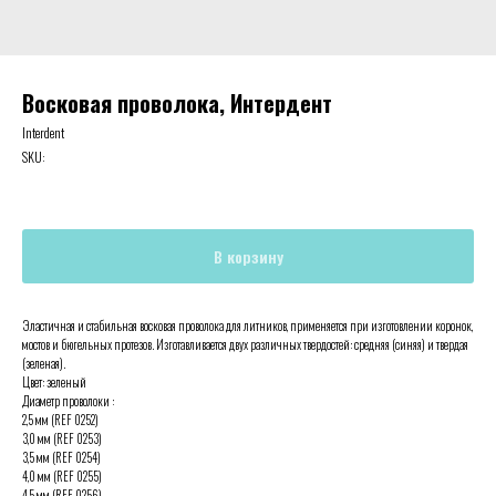
Восковая проволока, Интердент
Interdent
SKU:
В корзину
Эластичная и стабильная восковая проволока для литников, применяется при изготовлении коронок,
мостов и бюгельных протезов. Изготавливается двух различных твердостей: средняя (синяя) и твердая
(зеленая).
Цвет: зеленый
Диаметр проволоки :
2,5 мм (REF 0252)
3,0 мм (REF 0253)
3,5 мм (REF 0254)
4,0 мм (REF 0255)
4,5 мм (REF 0256)