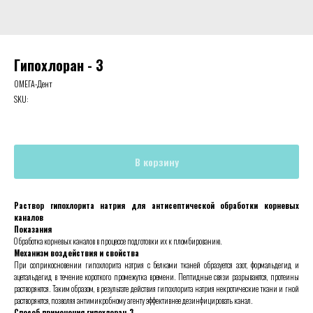
Гипохлоран - 3
ОМЕГА-Дент
SKU:
В корзину
Раствор гипохлорита натрия для антисептической обработки корневых
каналов
Показания
Обработка корневых каналов в процессе подготовки их к пломбированию.
Механизм воздействия и свойства
При соприкосновении гипохлорита натрия с белками тканей образуется азот, формальдегид и
ацетальдегид в течение короткого промежутка времени. Пептидные связи разрываются, протеины
растворяются. Таким образом, в результате действия гипохлорита натрия некротические ткани и гной
растворяются, позволяя антимикробному агенту эффективнее дезинфицировать канал.
Способ применения гипохлоран-3