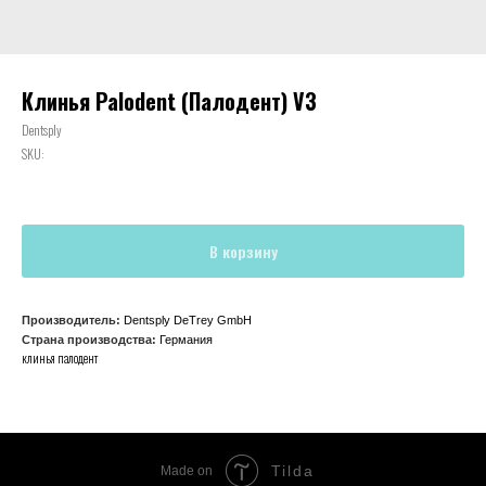
Клинья Palodent (Палодент) V3
Dentsply
SKU:
В корзину
Производитель:
Dentsply DeTrey GmbH
Страна производства:
Германия
клинья палодент
Tilda
Made on