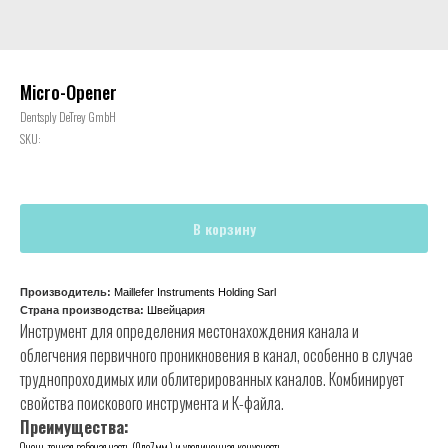
Micro-Opener
Dentsply DeTrey GmbH
SKU:
В корзину
Производитель:
Maillefer Instruments Holding Sarl
Страна производства:
Швейцария
Инструмент для определения местонахождения канала и
облегчения первичного проникновения в канал, особенно в случае
труднопроходимых или облитерированных каналов. Комбинирует
свойства поискового инструмента и К-файла.
Преимущества:
Очень тонкая рабочая часть (0до7 мм ) и увеличенная конусность