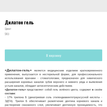
Дилатон гель
Целит
SKU:
В корзину
«Дилатон-гель»
является медицинским изделием кратковременного
применения, выпускается в нестерильной форме, для профессионального
использования врачами - стоматологами, предназначен для химического
расширения корневых каналов зубов верхнего и нижнего ряда и выявления
устьев каналов, обладает антисептическим действием.
«Дилатон-гель»
представляет собой гель зелёного цвета, содержит
в
своём
составе
:
- 17% трилона Б (динатриевая соль этилендиаминтетрауксусной кислоты -
ЭДТА). Трилон Б обеспечивает размягчение дентина корневого канала и
растворение смазанного слоя, увеличивает дентинную проницаемость, что