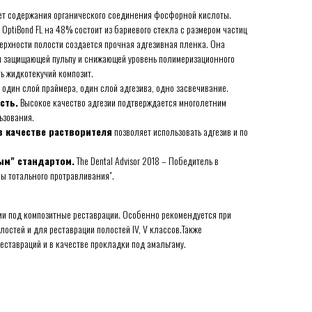
ет содержания органического соединения фосфорной кислоты.
. OptiBond FL на 48% состоит из бариевого стекла с размером частиц
верхности полости создается прочная адгезивная пленка. Она
 защищающей пульпу и снижающей уровень полимеризационного
ь жидкотекучий композит.
: один слой праймера, один слой адгезива, одно засвечивание.
сть.
Высокое качество адгезии подтверждается многолетним
ьзования.
в качестве растворителя
позволяет использовать адгезив и по
ым" стандартом.
The Dental Advisor 2018 – Победитель в
ы тотального протравливания".
и под композитные реставрации. Особенно рекомендуется при
остей и для реставрации полостей IV, V классов.Также
еставраций и в качестве прокладки под амальгаму.