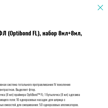
Л (Optibond FL), набор 8мл+8мл,
ивная система тотального протравливания IV поколения
онтрастная. Выделяет фтор.
ылочка (8 мл) праймера OptiBond™ FL; 1 бутылочка (8 мл) адгезива
ивающего геля; 10 одноразовых насадок для шприца с
ых емкостей для смешивания; 50 одноразовых аппликаторов.