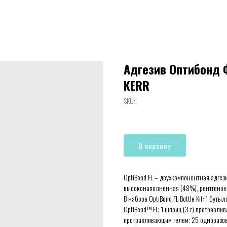
Адгезив Оптибонд Ф
KERR
SKU:
В корзину
OptiBond FL – двухкомпонентная адгез
высоконаполненная (48%), рентгенок
В наборе OptiBond FL Bottle Kit: 1 бут
OptiBond™ FL; 1 шприц (3 г) протравл
протравливающим гелем; 25 одноразов