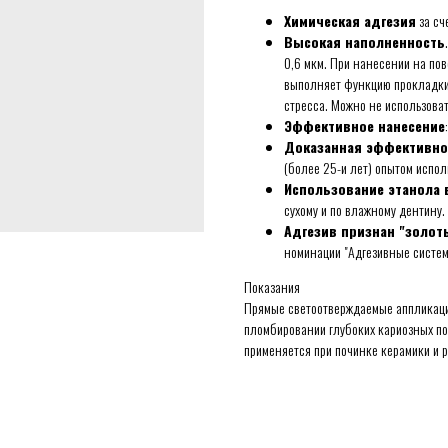
Химическая адгезия
за сч
Высокая наполненность
0,6 мкм. При нанесении на по
выполняет функцию прокладки
стресса. Можно не использоват
Эффективное нанесение
Доказанная эффективно
(более 25-и лет) опытом испол
Использование этанола 
сухому и по влажному дентину.
Адгезив признан "золот
номинации "Адгезивные систем
Показания
Прямые светоотверждаемые аппликаци
пломбировании глубоких кариозных пол
применяется при починке керамики и р