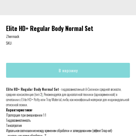
Elite HD+ Regular Body Normal Set
Zhermack
SKU:
В корзину
Elite HD+ Regular Body Normal Set
- гидросовместимый А-Силикон средней вязкости,
средняя консистенция (тип 2)
.
Рекомендуется для одноэтапной техники (одновременной) в
сочетании с Elite HD+ Putty или Tray Material, либо, как монофазный материал для индивидуальной
оттискной ложки.
Характеристики:
Пропорция при смешивании 1:1
Гидросовместимость
Тиксотропия
Идеальное соотношение между временем обработки и затвердеванием (эффект Snap-set):
- длительное время обработки - 2'