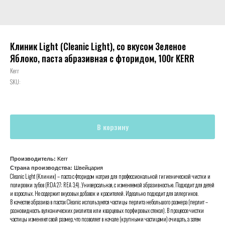
Клиник Light (Cleanic Light), со вкусом Зеленое
Яблоко, паста абразивная с фторидом, 100г KERR
Kerr
SKU:
В корзину
Производитель:
Kerr
Страна производства:
Швейцария
Cleanic Light (Клиник) – паста с фторидом натрия для профессиональной гигиенической чистки и
полировки зубов (RDA 27; REA 3,4). Универсальная, с изменяемой абразивностью. Подходит для детей
и взрослых. Не содержит вкусовых добавок и красителей. Идеально подходит для аллергиков.
В качестве абразива в пастах Cleanic используются частицы перлита небольшого размера (перлит –
разновидность вулканических риолитов или кварцевых порфировых стекол). В процессе чистки
частицы изменяют свой размер, что позволяет в начале (крупными частицами) очищать, а затем