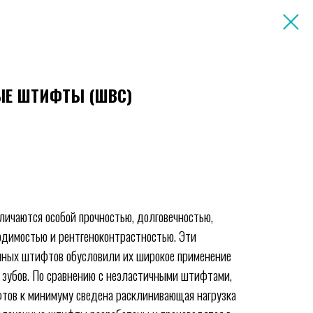
Е ШТИФТЫ (ШВС)
личаются особой прочностью, долговечностью,
водимостью и рентгеноконтрастностью. Эти
нных штифтов обусловили их широкое применение
 зубов. По сравнению с неэластичными штифтами,
фтов к минимуму сведена расклинивающая нагрузка