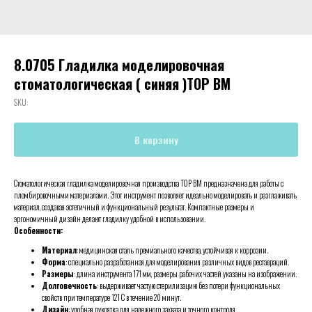
8.0705 Гладилка моделировочная
стоматологическая ( синяя )ТОР ВМ
SKU:
В корзину
Стоматологическая гладилка моделировочная производства ТОР ВМ предназначена для работы с
пломбировочными материалами. Этот инструмент позволяет идеально моделировать и разглаживать
материал, создавая эстетичный и функциональный результат. Компактные размеры и
эргономичный дизайн делают гладилку удобной в использовании.
Особенности:
Материал
: медицинская сталь премиального качества, устойчивая к коррозии.
Форма
: специально разработанная для моделирования различных видов реставраций.
Размеры
: длина инструмента 171 мм, размеры рабочих частей указаны на изображении.
Долговечность
: выдерживает частую стерилизацию без потери функциональных
свойств при температуре 121 С в течение 20 минут.
Дизайн
: удобная рукоятка для надежного захвата и точного контроля.