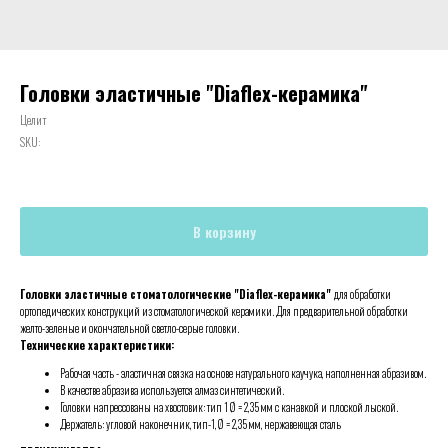
Головки эластичные "Diaflex-керамика"
Целит
SKU:
В корзину
Головки эластичные стоматологические "Diaflex-керамика"
для обработки
ортопедических конструкций из стоматологической керамики. Для предварительной обработки
желто-зеленые и окончательной светло-серые головки.
Технические характеристики:
Рабочая часть - эластичная связка на основе натурального каучука, наполненная абразивом.
В качестве абразива используется алмаз синтетический.
Головки напрессованы на хвостовик: тип 1 Ø = 2,35 мм с канавкой и плоской лыской.
Держатель: угловой наконечник, тип-1, Ø = 2,35 мм, нержавеющая сталь