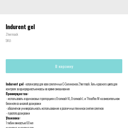
Indurent gel
Zhermack
SKU:
В корзину
Indurent gel
- катализатор для всех слепочных С-Силиконов Zhermack. Гель красного цвета для
контроля за однородностью массы во время смешивания
Преимущества:
- использовать в одинаковых пропорциях с Oranwash VL, Oranwash L и Thixoflex M на смесительном
блокноте со шкалой дозировки
- абсолютная универсальность использования в различных техниках снятия слепков
- простота дозировки
Упаковка:
1 тюбик емкостью 60 мл
индурент, индурент гель