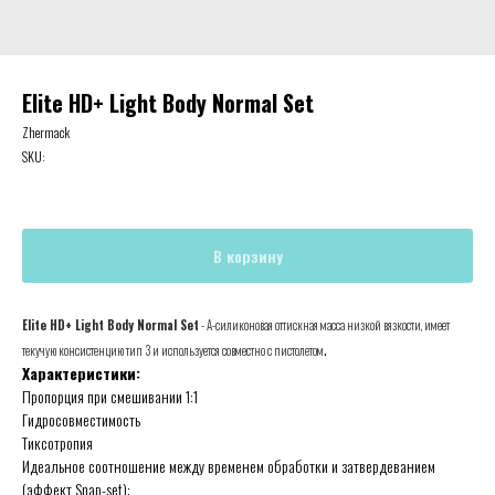
Elite HD+ Light Body Normal Set
Zhermack
SKU:
В корзину
Elite HD+ Light Body Normal Set
- А-cиликоновая оттискная масса низкой вязкости, имеет
.
текучую консистенцию тип 3 и используется совместно с пистолетом
Характеристики:
Пропорция при смешивании 1:1
Гидросовместимость
Тиксотропия
Идеальное соотношение между временем обработки и затвердеванием
(эффект Snap-set):