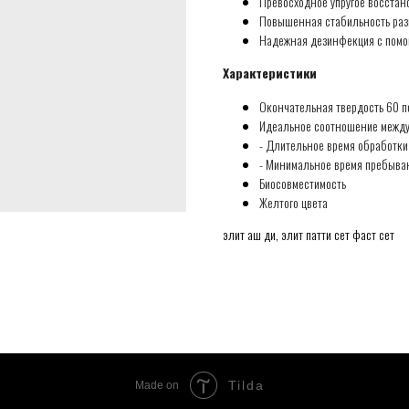
Превосходное упругое восстан
Повышенная стабильность раз
Надежная дезинфекция с помощь
Характеристики
Окончательная твердость 60 п
Идеальное соотношение между 
- Длительное время обработки
- Минимальное время пребыван
Биосовместимость
Желтого цвета
элит аш ди, элит патти сет фаст сет
Tilda
Made on