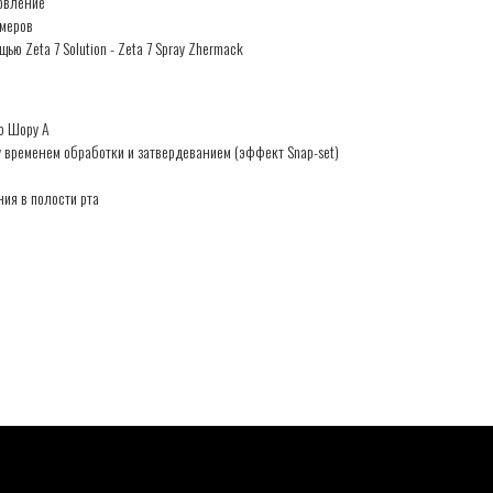
овление
меров
ю Zeta 7 Solution - Zeta 7 Spray Zhermack
о Шору А
временем обработки и затвердеванием (эффект Snap-set)
ия в полости рта