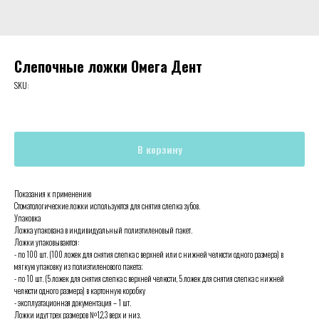
Слепочные ложки Омега Дент
SKU:
В корзину
Показания к применению
Стоматологические ложки используются для снятия слепка зубов.
Упаковка
Ложка упакована в индивидуальный полиэтиленовый пакет.
Ложки упаковываются:
- по 100 шт. (100 ложек для снятия слепка с верхней или с нижней челюсти одного размера) в
мягкую упаковку из полиэтиленового пакета;
- по 10 шт. (5 ложек для снятия слепка с верхней челюсти, 5 ложек для снятия слепка с нижней
челюсти одного размера) в картонную коробку
- эксплуатационная документация – 1 шт.
Ложки идут трех размеров №1,2,3 верх и низ.