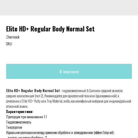
Elite HD+ Regular Body Normal Set
Zhermack
SKU:
В корзину
Elite HD+ Regular Body Normal Set
- гидросовместимый А-Силикон средней вязкости,
средняя консистенция (тип 2)
.
Рекомендуется для одноэтапной техники (одновременной) в
сочетании с Elite HD+ Putty или Tray Material, либо, как монофазный материал для индивидуальной
оттискной ложки.
Характеристики:
Пропорция при смешивании 1:1
Гидросовместимость
Тиксотропия
Идеальное соотношение между временем обработки и затвердеванием (эффект Snap-set):
- длительное время обработки - 2'