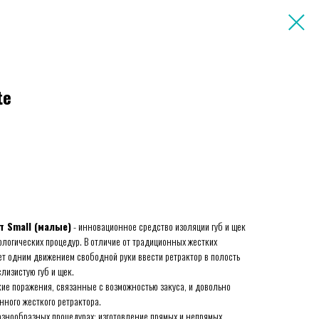
te
т Small (малые)
- инновационное средство изоляции губ и щек
логических процедур. В отличие от традиционных жестких
ет одним движением свободной руки ввести ретрактор в полость
лизистую губ и щек.
кие поражения, связанные с возможностью закуса, и довольно
нного жесткого ретрактора.
разнообразных процедурах: изготовление прямых и непрямых