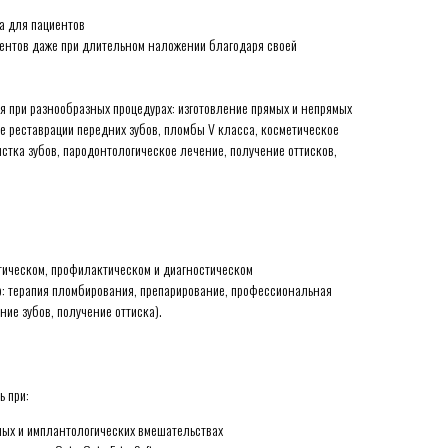
 для пациентов
ентов даже при длительном наложении благодаря своей
ся при разнообразных процедурах: изготовление прямых и непрямых
е реставрации передних зубов, пломбы V класса, косметическое
стка зубов, пародонтологическое лечение, получение оттисков,
тическом, профилактическом и диагностическом
: терапия пломбирования, препарирование, профессиональная
ние зубов, получение оттиска).
ь при:
ных и имплантологических вмешательствах