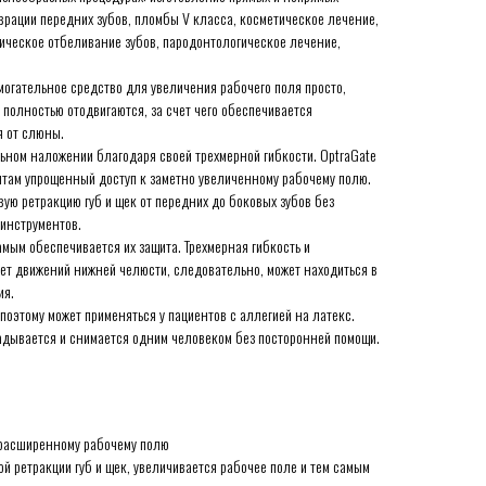
врации передних зубов, пломбы V класса, косметическое лечение,
ическое отбеливание зубов, пародонтологическое лечение,
могательное средство для увеличения рабочего поля просто,
полностью отодвигаются, за счет чего обеспечивается
я от слюны.
ьном наложении благодаря своей трехмерной гибкости. OptraGate
нтам упрощенный доступ к заметно увеличенному рабочему полю.
ую ретракцию губ и щек от передних до боковых зубов без
 инструментов.
мым обеспечивается их защита. Трехмерная гибкость и
ает движений нижней челюсти, следовательно, может находиться в
ия.
поэтому может применяться у пациентов с аллегией на латекс.
адывается и снимается одним человеком без посторонней помощи.
 расширенному рабочему полю
й ретракции губ и щек, увеличивается рабочее поле и тем самым