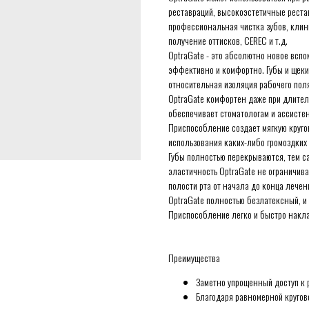
реставраций, высокоэстетичные реста
профессиональная чистка зубов, клин
получение оттисков, CEREC и т.д.
OptraGate - это абсолютно новое вспо
эффективно и комфортно. Губы и щеки 
относительная изоляция рабочего пол
OptraGate комфортен даже при длител
обеспечивает стоматологам и ассисте
Приспособление создает мягкую кругов
использования каких-либо громоздких
Губы полностью перекрываются, тем са
эластичность OptraGate не ограничив
полости рта от начала до конца лечен
OptraGate полностью безлатексный, и 
Приспособление легко и быстро накл
Преимущества
Заметно упрощенный доступ к
Благодаря равномерной кругово