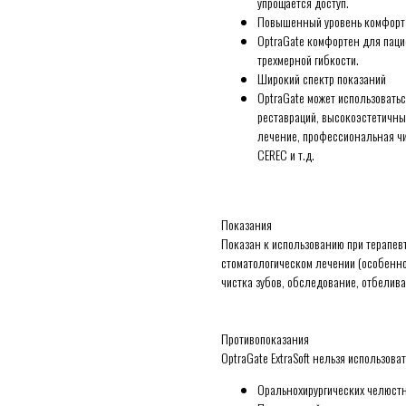
упрощается доступ.
Повышенный уровень комфорта
OptraGate комфортен для паци
трехмерной гибкости.
Широкий спектр показаний
OptraGate может использовать
реставраций, высокоэстетичны
лечение, профессиональная чи
CEREC и т.д.
Показания
Показан к использованию при терапев
стоматологическом лечении (особенно
чистка зубов, обследование, отбелива
Противопоказания
OptraGate ExtraSoft нельзя использоват
Оральнохирургических челюст