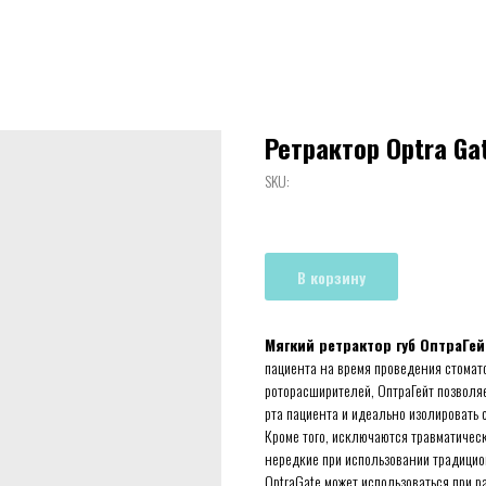
Ретрактор Optra Ga
SKU:
В корзину
Мягкий ретрактор губ ОптраГей
пациента на время проведения стомато
роторасширителей, ОптраГейт позволя
рта пациента и идеально изолировать с
Кроме того, исключаются травматичес
нередкие при использовании традицио
OptraGate может использоваться при 