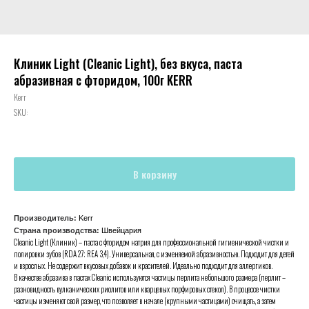
Клиник Light (Cleanic Light), без вкуса, паста
абразивная с фторидом, 100г KERR
Kerr
SKU:
В корзину
Производитель:
Kerr
Страна производства:
Швейцария
Cleanic Light (Клиник) – паста с фторидом натрия для профессиональной гигиенической чистки и
полировки зубов (RDA 27; REA 3,4). Универсальная, с изменяемой абразивностью. Подходит для детей
и взрослых. Не содержит вкусовых добавок и красителей. Идеально подходит для аллергиков.
В качестве абразива в пастах Cleanic используются частицы перлита небольшого размера (перлит –
разновидность вулканических риолитов или кварцевых порфировых стекол). В процессе чистки
частицы изменяют свой размер, что позволяет в начале (крупными частицами) очищать, а затем