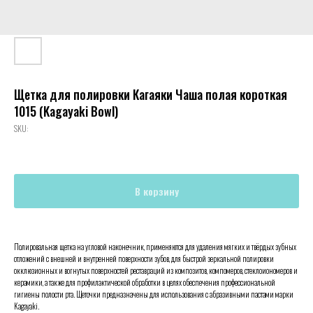
Щетка для полировки Кагаяки Чаша полая короткая
1015 (Kagayaki Bowl)
SKU:
В корзину
Полировальная щетка на угловой наконечник, применяются для удаления мягких и твёрдых зубных
отложений с внешней и внутренней поверхности зубов, для быстрой зеркальной полировки
окклюзионных и вогнутых поверхностей реставраций из композитов, компомеров, стеклоиономеров и
керамики, а также для профилактической обработки в целях обеспечения профессиональной
гигиены полости рта. Щеточки предназначены для использования с абразивными пастами марки
Kagayaki.