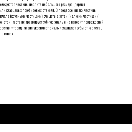
спользуются частицы перлита небольшого размера (перлит –
 или кварцевых порфировых стекол). В процессе чистки частицы
начале (крупными частицами) очищать, а затем (мелкими частицами)
ри этом, паста не травмирует зубную эмаль и не наносит повреждений
остав фторид натрия укрепляет эмаль и защищает зубы от кариеса .
ить минск