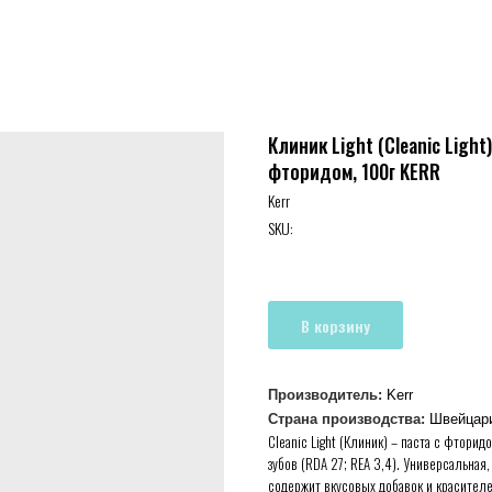
Клиник Light (Cleanic Light
фторидом, 100г KERR
Kerr
SKU:
В корзину
Производитель:
Kerr
Страна производства:
Швейцар
Cleanic Light (Клиник) – паста с фтор
зубов (RDA 27; REA 3,4). Универсальная
содержит вкусовых добавок и красителе