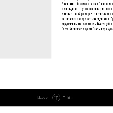
В качестве абразива в пастах Cleanic и
разновидность вулканических риолитов
изменяют свой размер, что позволяет в 
полировать поверхность за один этап. П
окружающим мягким тканям.Входящий в с
Паста Клиник со вкусом Ягоды керр куп
Tilda
Made on