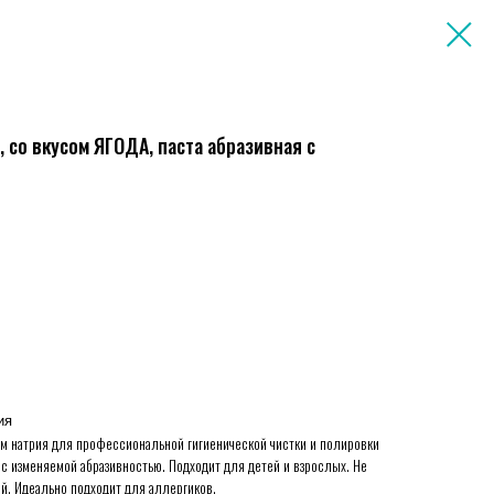
), со вкусом ЯГОДА, паста абразивная с
ия
идом натрия для профессиональной гигиенической чистки и полировки
, с изменяемой абразивностью. Подходит для детей и взрослых. Не
й. Идеально подходит для аллергиков.