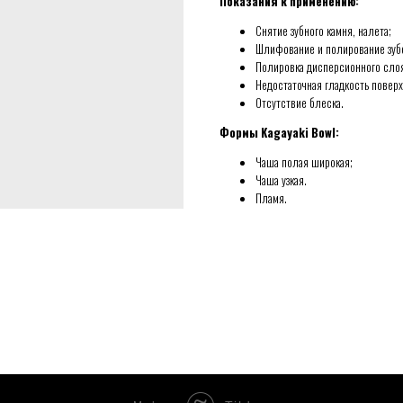
Показания к применению:
Снятие зубного камня, налета;
Шлифование и полирование зуб
Полировка дисперсионного слоя
Недостаточная гладкость поверх
Отсутствие блеска.
Формы Kagayaki Bowl:
Чаша полая широкая;
Чаша узкая.
Пламя.