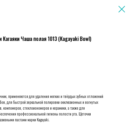
 Кагаяки Чаша полая 1013 (Kagayaki Bowl)
ечник, применяются для удаления мягких и твёрдых зубных отложений
бов, для быстрой зеркальной полировки окклюзионных и вогнутых
в, компомеров, стеклоиономеров и керамики, а также для
беспечения профессиональной гигиены полости рта. Щеточки
азивными пастами марки Kagayaki.