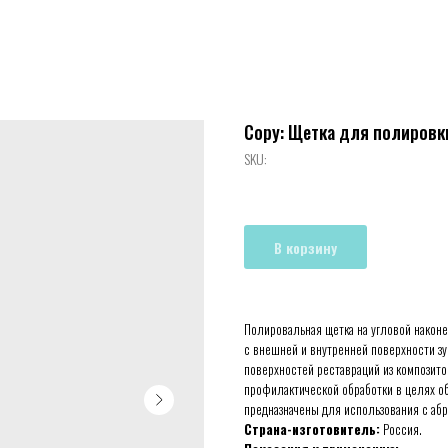
Copy: Щетка для полировки
SKU:
В корзину
Полировальная щетка на угловой након
с внешней и внутренней поверхности зу
поверхностей реставраций из композито
профилактической обработки в целях о
предназначены для использования с абр
Страна-изготовитель:
Россия.