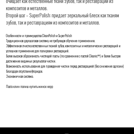
очищает как естественные ткани зубов, так и реставрации из
композитов и металлов.
Второй шаг – SuperPolish: придает зеркальный блеск как тканям
зубов, так и реставрациям из композитов и металлов.
Особенности и преимущества CleanPolish и SuperPolish
Традиционная двухшаговая система, не требующая обучения применению.
Эффективная очистка естественных тканей зубов, композитных и металлических реставраций и
успешное применение для полировки реставраций.
Более высокая абразивность чистящей пасты (по сравнению с пастой Cleanic™) и более быстрое
достижение видимых результатов чистки.
Возможность использования для проведения чистки перед реставрацией (без снижения адгезии)
благодаря отсутствию фторидов.
Экономичная система.
Паста клин полиш купить минск керр