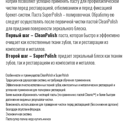
натрия позволяет успешно применять пасту для профилактической
чистки перед реставрацией, отбеливанием и перед фиксацией
брекет-систем. Паста SuperPolish – полировочная. Обработку ею
следует осуществлять после первичной чистки пастой CleanPolish
для придания поверхности зеркального блеска.
Первый шаг – CleanPolish
: паста, которая быстро и эффективно
очищает как естественные ткани зубов, так и реставрации из
композитов и металлов.
Второй шаг – SuperPolish
: придает зеркальный блеск как тканям
зубов, так и реставрациям из композитов и металлов.
Особенности и преимущества CleanPolish и SuperPolish
Традиционная двухшаговая система, не требующая обучения применению.
Эффективная очистка естественных тканей зубов, композитных и металлических реставраций и
успешное применение для полировки реставраций.
Более высокая абразивность чистящей пасты (по сравнению с пастой Cleanic™) и более быстрое
достижение видимых результатов чистки.
Возможность использования для проведения чистки перед реставрацией (без снижения адгезии)
благодаря отсутствию фторидов.
Экономичная система.
Паста супер полиш керр купить минск