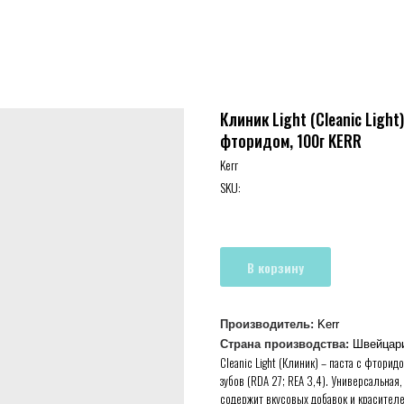
Клиник Light (Cleanic Ligh
фторидом, 100г KERR
Kerr
SKU:
В корзину
Производитель:
Kerr
Страна производства:
Швейцар
Cleanic Light (Клиник) – паста с фтор
зубов (RDA 27; REA 3,4). Универсальная
содержит вкусовых добавок и красителе