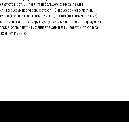
спользуются частицы перлита небольшого размера (перлит –
 или кварцевых порфировых стекол). В процессе чистки частицы
начале (крупными частицами) очищать, а затем (мелкими частицами)
ри этом, паста не травмирует зубную эмаль и не наносит повреждений
остав фторид натрия укрепляет эмаль и защищает зубы от кариеса.
 керр купить минск