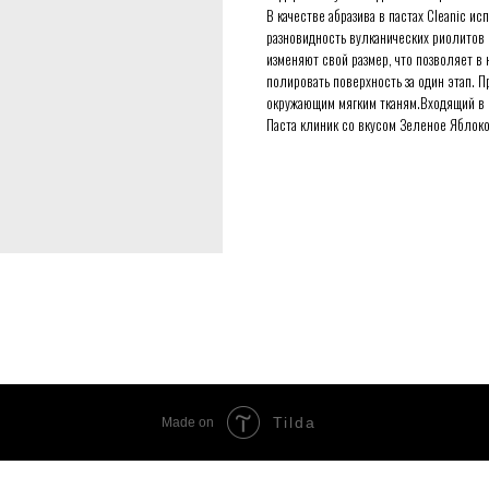
В качестве абразива в пастах Cleanic и
разновидность вулканических риолитов
изменяют свой размер, что позволяет в 
полировать поверхность за один этап. П
окружающим мягким тканям.Входящий в с
Паста клиник со вкусом Зеленое Яблоко
Tilda
Made on