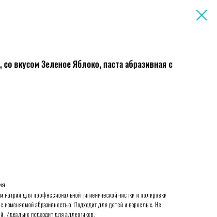
t), со вкусом Зеленое Яблоко, паста абразивная с
ия
идом натрия для профессиональной гигиенической чистки и полировки
, с изменяемой абразивностью. Подходит для детей и взрослых. Не
й. Идеально подходит для аллергиков.