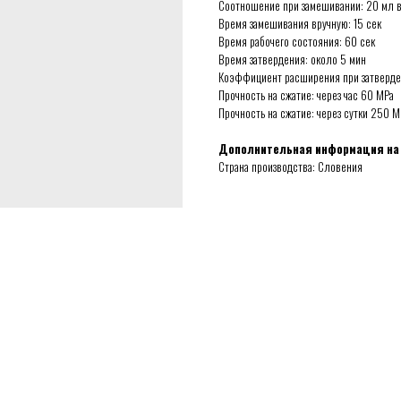
Соотношение при замешивании: 20 мл в
Время замешивания вручную: 15 сек
Время рабочего состояния: 60 сек
Время затвердения: около 5 мин
Коэффициент расширения при затверден
Прочность на сжатие: через час 60 МРа
Прочность на сжатие: через сутки 250 М
Дополнительная информация на
Страна производства: Словения