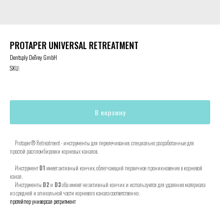
PROTAPER UNIVERSAL RETREATMENT
Dentsply DeTrey GmbH
SKU:
В корзину
Protaper® Retreatment - инструменты для перелечивания, специально разработанные для
простой распломбировки корневых каналов.
Инструмент
D1
имеет активный кончик, облегчающий первичное проникновение в корневой
канал.
Инструменты
D2
и
D3
оба имеют не активный кончик и используются для удаления материала
из средней и апикальной части корневого канала соответственно.
протейпер универсал ретритмент