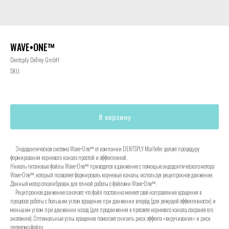
WAVE•ONE™
Dentsply DeTrey GmbH
SKU:
В корзину
Эндодонтическая система Wave•One™ от компании DENTSPLY Maillefer делает процедуру
формирования корневого канала простой и эффективной.
Никель-титановые файлы Wave•One™ приводятся в движение с помощью эндодонтического мотора
Wave•One™, который позволяет формировать корневые каналы, используя реципрокное движение.
Данный мотор откалиброван для точной работы с файлами Wave•One™.
Реципрокное движение означает, что файл постоянно меняет своё направление вращения в
процессе работы с большим углом вращения при движении вперёд (для режущей эффективности) и
меньшим углом при движении назад (для продвижения в просвете корневого канала, сохраняя его
анатомию). Оптимальные углы вращения помогают снизить риск эффекта «вкручивания» и риск
перелома файла.