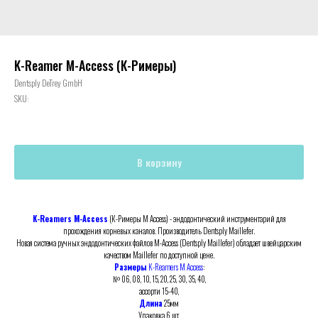
K-Reamer M-Access (К-Римеры)
Dentsply DeTrey GmbH
SKU:
В корзину
K-Reamers M-Access
(К-Римеры M Access) - эндодонтический инструментарий для
прохождения корневых каналов. Производитель Dentsply Maillefer.
Новая система ручных эндодонтических файлов M-Access (Dentsply Maillefer) обладает швейцарским
качеством Maillefer по доступной цене.
Размеры
K-Reamers M Access
:
№ 06, 08, 10, 15, 20, 25, 30, 35, 40,
ассорти 15-40,
Длина
25мм
Упаковка 6 шт.