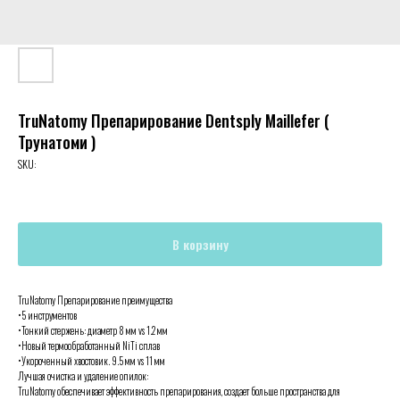
TruNatomy Препарирование Dentsply Maillefer (
Трунатоми )
SKU:
В корзину
TruNatomy Препарирование преимущества
•5 инструментов
•Тонкий стержень: диаметр 8 мм vs 1.2 мм
•Новый термообработанный NiTi сплав
•Укороченный хвостовик. 9.5 мм vs 11 мм
Лучшая очистка и удаление опилок:
TruNatomy обеспечивает эффективность препарирования, создает больше пространства для