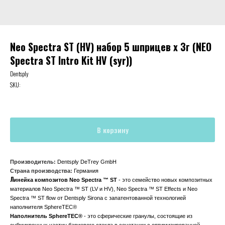
Neo Spectra ST (НV) набор 5 шприцев х 3г (NEO
Spectra ST Intro Kit НV (syr))
Dentsply
SKU:
В корзину
Производитель:
Dentsply DeTrey GmbH
Страна производства:
Германия
Л
инейка композитов Neo Spectra ™ ST
- это семейство новых композитных
материалов Neo Spectra ™ ST (LV и HV), Neo Spectra ™ ST Effects и Neo
Spectra ™ ST flow от Dentsply Sirona с запатентованной технологией
наполнителя SphereTEC®
Наполнитель SphereTEC®
- это сферические гранулы, состоящие из