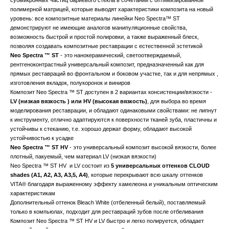
субмикронных частиц бариевого стекла в сочетании с оптимизированной
полимерной матрицей, которые выводят характеристики композита на новый
уровень: все композитные материалы линейки Neo Spectra™ ST
демонстрируют не имеющие аналогов манипуляционные свойства,
возможность быстрой и простой полировки, а также выраженный блеск,
позволяя создавать композитные реставрации с естественной эстетикой
Neo Spectra ™ ST
- это нанокерамический, светоотверждаемый,
рентгеноконтрастный универсальный композит, предназначенный как для
прямых реставраций во фронтальном и боковом участке, так и для непрямых ,
изготовления вкладок, полукоронок и виниров
Композит Neo Spectra ™ ST доступен в 2 вариантах консистенции/вязкости -
LV (низкая вязкость ) или HV (высокая вязкость)
, для выбора во время
моделирования реставрации, и обладают одинаковыми свойствами: не липнут
к инструменту, отлично адаптируются к поверхности тканей зуба, пластичны и
устойчивы к стеканию, т.е. хорошо держат форму, обладают высокой
устойчивостью к усадке
Neo Spectra ™ ST HV
- это универсальный композит высокой вязкости, более
плотный, пакуемый, чем материал LV (низкая вязкости)
Neo Spectra ™ ST HV и LV состоит из
5 универсальных оттенков CLOUD
shades (А1, А2, А3, А3,5, А4)
, которые перекрывают всю шкалу оттенков
VITA® благодаря выраженному эффекту хамелеона и уникальным оптическим
характеристикам
Дополнительный оттенок Bleach White (отбеленный белый), поставляемый
только в компьюлах, подходит для реставраций зубов после отбеливания
Композит Neo Spectra ™ ST HV и LV быстро и легко полируется, обладает