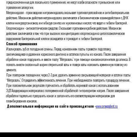
предназначенные для локального применения, не несут в себе опасности привыкания или
проявления аллергии.
Метронидазол - производное нитроимидазола, оказывает противопротозойное и антибактериальное
действие. Механизм действия метронидазола заключается в биохимическом взаимодействии с ДНК
клетки микроорганизмов, ингибируя синтез их нуклеиновых кислот, что ведет к гибели бактерий.
Хлоргексидин - антисептическое средство. Оказывает противомикробное действие. Механизм
действия заключается в том, что при высоких концентрациях хлоргексидина цитоплазматическое
содержимое бактериальной клетки осаждается и приводит к гибели бактерий.
Способ применения
Изолировать зуб от попадания слюны. Перед нанесением пасты провести подготовку,
заключающуюся в удалении кариозного дентина и остатков пульпы из канала. После завершения
обработки канал подсушить и ввести пасту “Метрозоль” при помощи каналонаполнителя до апекса. В
полость внести скатанный шарик стерильной ваты и поверх ваты наложить временную повязку из
цемента.
При повторном посещении, через 2-3 дня, удалить временно закрывающий материал и остатки пасты
“Метрозоль”. Определить эффективность лечения. При необходимости повторить процедуру лечения.
При положительном результате прочистить и обработать корневой канал с использованием
ЭДТАсодержащих материалов с попеременной обработкой гипохлоритом натрия. После завершения
обработки тщательно просушить канал и заполнить его соответствующим материалом для
пломбирования каналов.
Дополнительная информация на сайте производителя -
www.omegadent.ru