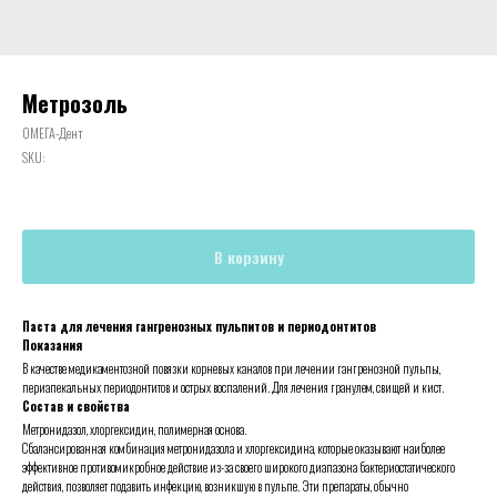
Метрозоль
ОМЕГА-Дент
SKU:
В корзину
Паста для лечения гангренозных пульпитов и периодонтитов
Показания
В качестве медикаментозной повязки корневых каналов при лечении гангренозной пульпы,
периапекальных периодонтитов и острых воспалений. Для лечения гранулем, свищей и кист.
Состав и свойства
Метронидазол, хлоргексидин, полимерная основа.
Сбалансированная комбинация метронидазола и хлоргексидина, которые оказывают наиболее
эффективное противомикробное действие из-за своего широкого диапазона бактериостатического
действия, позволяет подавить инфекцию, возникшую в пульпе. Эти препараты, обычно