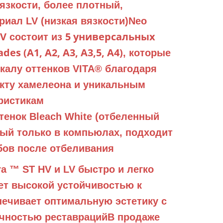
язкости, более плотный,
риал LV (низкая вязкости)
Neo
LV
5 универсальных
состоит из
es (А1, А2, А3, А3,5, А4)
, которые
алу оттенков VITA® благодаря
ту хамелеона и уникальным
ристикам
енок Bleach White (отбеленный
ый только в компьюлах, подходит
бов после отбеливания
a ™ ST HV и LV быстро и легко
ет высокой устойчивостью к
ечивает оптимальную эстетику с
ечностью реставраций
В продаже