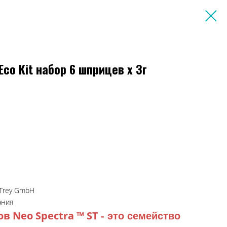
 Eco Kit набор 6 шприцев х 3г
eTrey GmbH
ания
в Neo Spectra ™ ST
- это семейство