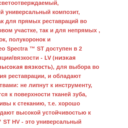
 светоотверждаемый,
й универсальный композит,
к для прямых реставраций во
вом участке, так и для непрямых ,
ок, полукоронок и
o Spectra ™ ST доступен в 2
LV (низкая
нции/вязкости -
(высокая вязкость)
, для выбора во
ия реставрации, и обладают
вами: не липнут к инструменту,
ся к поверхности тканей зуба,
ивы к стеканию, т.е. хорошо
адают высокой устойчивостью к
™ ST HV - это универсальный