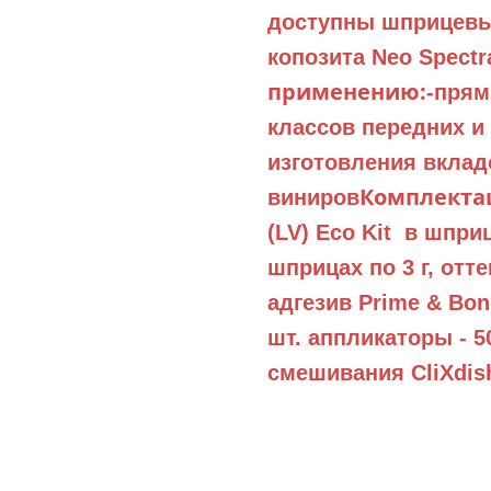
доступны шприцев
копозита Neo Spect
применению:
-прям
классов передних и
изготовления вклад
Комплекта
виниров
(LV) Eco Kit в шпри
шприцах по 3 г, оттен
адгезив Prime & Bon
шт. аппликаторы - 5
смешивания CliXdish 