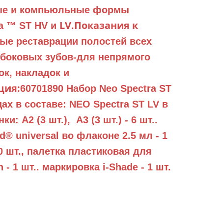
ые и компьюльные формы
LV
Показания к
ra ™ ST HV и
.
ые реставрации полостей всех
 боковых зубов
-для непрямого
ок, накладок и
ция:
60701890 Набор Neo Spectra ST
цах в составе: NEO Spectra ST LV в
ки: А2 (3 шт.), А3 (3 шт.) - 6 шт..
d® universal во флаконе 2.5 мл - 1
0 шт., палетка пластиковая для
- 1 шт.. маркировка i-Shade - 1 шт.