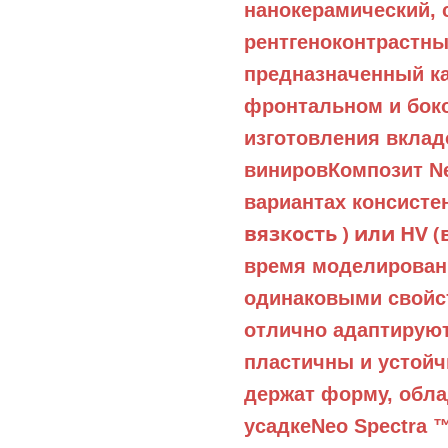
нанокерамический,
рентгеноконтрастны
предназначенный ка
фронтальном и боко
изготовления вклад
виниров
Композит Ne
вариантах консисте
вязкость ) или HV 
время моделирован
одинаковыми свойст
отлично адаптируют
пластичны и устойч
держат форму, обл
усадке
Neo Spectra 