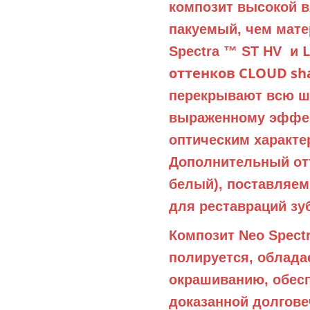
композит высокой в
пакуемый, чем мате
Spectra ™ ST HV и
оттенков CLOUD shad
перекрывают всю шк
выраженному эффек
оптическим характе
Дополнительный отт
белый), поставляем
для реставраций зу
Композит Neo Spectr
полируется, облада
окрашиванию, обесп
доказанной долгов