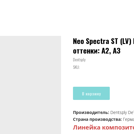
Neo Spectra ST (LV)
оттенки: А2, А3
Dentsply
SKU:
В корзину
Производитель:
Dentsply D
Страна производства:
Герм
Л
инейка композито