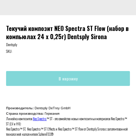
Текучий композит NEO Spectra ST Flow (набор в
компьюлах 24 х 0,25г) Dentsply Sirona
Dentsply
SKU:
В корзину
Производитель:
Dentsply DeTrey GmbH
Страна производства:
Германия
Линейка композитов
Neo Spectra
™ ST - это семейство новых композитных материалов Neo Spectra ™
ST (LV и HV):
Neo Spectra ™ ST, Neo Spectra ™ ST Effects и Neo Spectra ™ ST flow от Dentsply Sirona с запатентованной
технологией наполнителя SphereTEC®