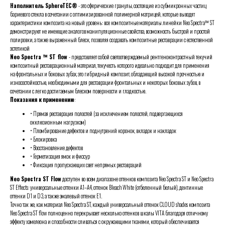
Наполнитель SphereTEC®
- это сферические гранулы, состоящие из субмикронных частиц
бариевого стекла в сочетании с оптимизированной полимерной матрицей, которые выводят
характеристики композита на новый уровень: все композитные материалы линейки Neo Spectra™ ST
демонстрируют не имеющие аналогов манипуляционные свойства, возможность быстрой и простой
полировки, а также выраженный блеск, позволяя создавать композитные реставрации с естественной
эстетикой
Neo Spectra ™ ST flow
- представляет собой светоотверждаемый рентгеноконтрастный текучий
композитный реставрационный материал, текучесть которого идеально подходит для применения
на фронтальных и боковых зубах, это гибридный композит, обладающий высокой прочностью и
износостойкостью, необходимыми для реставрации фронтальных и некоторых боковых зубов, в
сочетании с легко достигаемым блеском поверхности и гладкостью.
Показания к
применению
:
• Прямая реставрация полостей (за исключением полостей, подвергающихся
окклюзионным нагрузкам)
• Пломбирование дефектов и поднутрений коронок, вкладок и накладок
• Блокировка
• Восстановление дефектов
• Герметизация ямок и фиссур
• Фиксация пропускающих свет непрямых реставраций
Neo Spectra ST Flow
доступен во всем диапазоне оттенков композита Neo Spectra ST и Neo Spectra
ST Effects: универсальные оттенки A1–A4, оттенок Bleach White (отбеленный белый), дентинные
оттенки D1 и D3, а также эмалевый оттенок E1.
Точно так же, как материал Neo Spectra ST, каждый универсальный оттенок CLOUD shades композита
Neo Spectra ST flow полноценно перекрывает несколько оттенков шкалы VITA благодаря отличному
эффекту хамелеона и способности сливаться с окружающими тканями, который обеспечивается