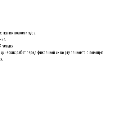
 тканях полости зуба.
ния.
й усадки.
едических работ перед фиксацией их во рту пациента с помощью
я.