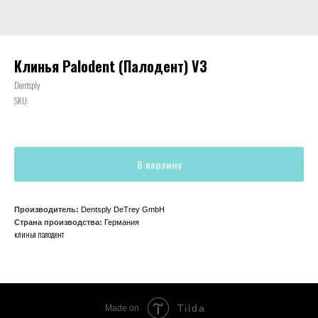
Клинья Palodent (Палодент) V3
Dentsply
SKU:
В корзину
Производитель:
Dentsply DeTrey GmbH
Страна производства:
Германия
клинья палодент
Tilda
Made on