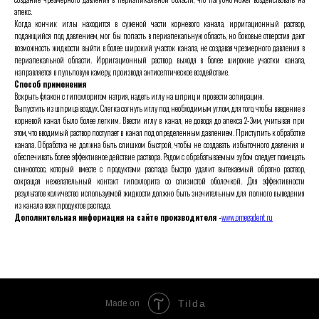
апекс.
Когда кончик иглы находится в суженой части корневого канала, ирригационный раствор,
подающийся под давлением, мог бы попасть в периапекальную область, но боковые отверстия дают
возможность жидкости выйти в более широкий участок канала, не создавая чрезмерного давления в
периапекальной области. Ирригационный раствор, выходя в более широкие участки канала,
направляется в пульповую камеру, производя антисептическое воздействие.
Способ применения
Вскрыть флакон с гипохлоритом натрия, надеть иглу на шприц и провести аспирацию.
Выпустить из шприца воздух. Слегка согнуть иглу под необходимым углом, для того, чтобы введение в
корневой канал было более легким. Ввести иглу в канал, не доводя до апекса 2-3мм, учитывая при
этом, что вводимый раствор поступает в канал под определенным давлением. Приступить к обработке
канала. Обработка не должна быть слишком быстрой, чтобы не создавать избыточного давления и
обеспечивать более эффективное действие раствора. Рядом с обрабатываемым зубом следует помещать
слюноотсос, который вместе с продуктами распада быстро удалит вытекаемый обратно раствор,
сокращая нежелательный контакт гипохлорита со слизистой оболочкой. Для эффективности
результатов количество используемой жидкости должно быть значительным для полного выведения
из канала всех продуктов распада.
Дополнительная информация на сайте производителя -
www.omegadent.ru
Tilda
Made on