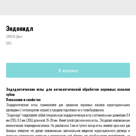
Эндонидл
ОМЕГА-Дент
SKU:
В корзину
Эндодонтические иглы для антисептической обработки корневых каналов
зубов
Показания и свойства
Эндодонтические иглы применяются для орошения корневых каналов ирригационными
растворами ( гипохлоритом натрия) в процессе подготовки их к пломбированию.
"Эндонидл" представляет собой специальную эндодонтическую иглу с оптимальным диаметром 0,4
мм (27G), 0,3 мм (30G) длинной 35-38 мм. Имеет тупой срез кончика иглы. Это делает невозможным
механическое повреждение апекса. На расстоянии 3 мм от тупого конца иглы имеется одно или два
боковых отверстия, что делает невозможным заапикальное введение ирригационного раствора и
создание чрезмерного давления в периапикальной области, что пагубно может воздействовать на